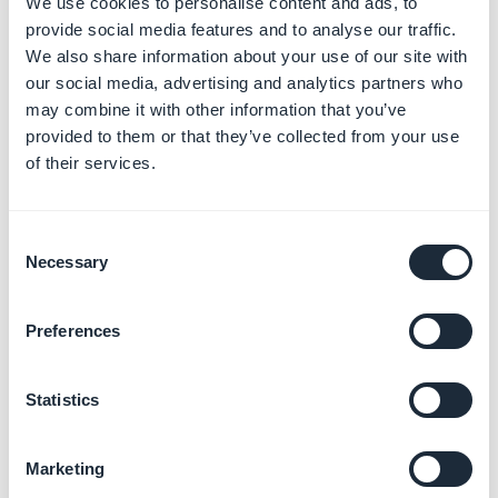
We use cookies to personalise content and ads, to
1. Allez dans l'onglet
Fermetures exceptionnelles
provide social media features and to analyse our traffic.
2. Définissez les jours où vous ne souhaitez pas rendre
We also share information about your use of our site with
les réservations disponibles en tant qu'exception.
our social media, advertising and analytics partners who
6. Configurer votre
may combine it with other information that you’ve
provided to them or that they’ve collected from your use
formulaire de
of their services.
réservation
Consent
1. Allez dans le menu
Paramètres > Paramètres de
Necessary
Selection
prise de rendez-vous > Prise de rendez-vous ::
onglet
Formulaire de réservation
Preferences
2. Définissez ici les champs que vous souhaitez voir
apparaître lors de la prise de rendez-vous*.
Statistics
3. Cliquez sur "
Enregistrer
"
*Ce formulaire de réservation est le même pour toutes
vos sections de réservation si vous en avez défini
Marketing
plusieurs dans votre application.