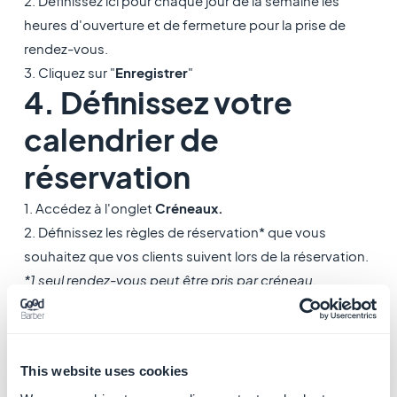
2. Définissez ici pour chaque jour de la semaine les
heures d'ouverture et de fermeture pour la prise de
rendez-vous.
3. Cliquez sur "
Enregistrer
"
4. Définissez votre
calendrier de
réservation
1. Accédez à l'onglet
Créneaux.
2. Définissez les règles de réservation* que vous
souhaitez que vos clients suivent lors de la réservation.
*1 seul rendez-vous peut être pris par créneau
.
5. Paramétrer des jours
de fermeture
This website uses cookies
exceptionnels