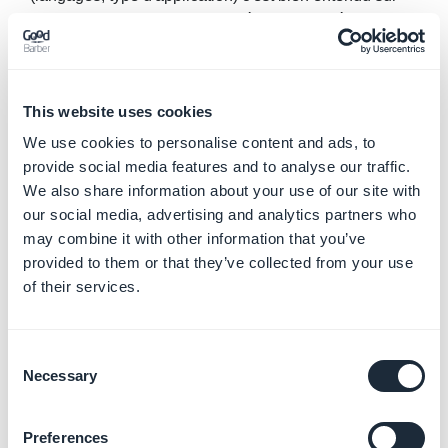
l'accompagnement et la fiabilité dans la durée qu'il faut
regarder.
Si vous aborder le marché avec une stratégie de
conquête ambitieuse sur les applications native, vous
This website uses cookies
chercherez à faire
développer une application pour Android et iPhone
We use cookies to personalise content and ads, to
. Votre partenaire devra avoir ces deux compétences
provide social media features and to analyse our traffic.
en développement.
We also share information about your use of our site with
Pensez avant de vous lancer à vérifier si vous pouvez
our social media, advertising and analytics partners who
développer une application mobile sans coder
may combine it with other information that you’ve
. Le développement des App Builder rend désormais
provided to them or that they’ve collected from your use
possible cette option et elle est à la fois très efficace en
of their services.
terle de temps et de coûts. Ainsi si certains se
demandent
comment créer une application Android facilement
Consent
Necessary
, vous saurez tout de suite que les App builders
Selection
permettent de gérer en seul back office à la fois une
version Android et iOS de son app, mais également de
Preferences