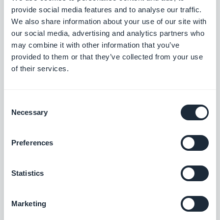
à votre place. Si vous choisissez “GoodBarber
provide social media features and to analyse our traffic.
s’en occupe”, le processus est simplifié au
We also share information about your use of our site with
maximum. Il vous suffira d’indiquer quelques
our social media, advertising and analytics partners who
may combine it with other information that you’ve
informations et nous prendrons le relais.
provided to them or that they’ve collected from your use
of their services.
Consent
Necessary
Selection
Preferences
Statistics
Vos arguments,notre savoir-faire
Marketing
Nos formulaires, intégrés dans votre
Backoffice, vous permettent de fournir tous