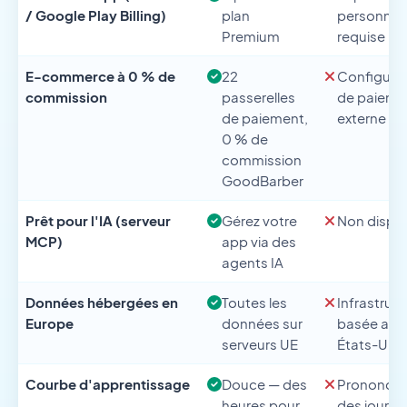
/ Google Play Billing)
plan
personnal
Premium
requise
E-commerce à 0 % de
22
Configura
commission
passerelles
de paieme
de paiement,
externe re
0 % de
commission
GoodBarber
Prêt pour l'IA (serveur
Gérez votre
Non dispo
MCP)
app via des
agents IA
Données hébergées en
Toutes les
Infrastruc
Europe
données sur
basée aux
serveurs UE
États-Unis
Courbe d'apprentissage
Douce — des
Prononcé
heures pour
des jours 