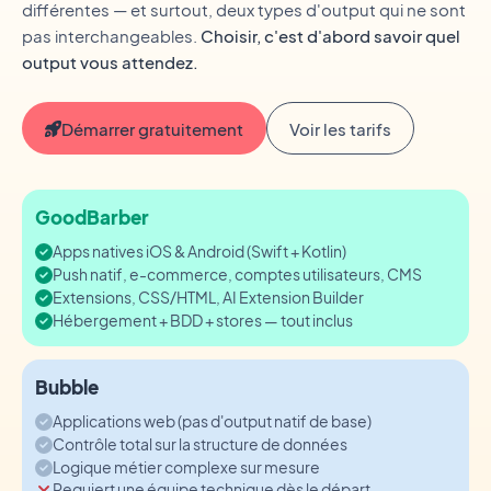
différentes — et surtout, deux types d'output qui ne sont
pas interchangeables.
Choisir, c'est d'abord savoir quel
output vous attendez.
Démarrer gratuitement
Voir les tarifs
GoodBarber
Apps natives iOS & Android (Swift + Kotlin)
Push natif, e-commerce, comptes utilisateurs, CMS
Extensions, CSS/HTML, AI Extension Builder
Hébergement + BDD + stores — tout inclus
Bubble
Applications web (pas d'output natif de base)
Contrôle total sur la structure de données
Logique métier complexe sur mesure
Requiert une équipe technique dès le départ