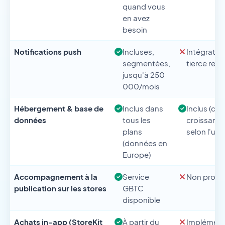
quand vous
en avez
besoin
Notifications push
Incluses,
Intégratio
segmentées,
tierce requ
jusqu'à 250
000/mois
Hébergement & base de
Inclus dans
Inclus (ca
données
tous les
croissante
plans
selon l'usa
(données en
Europe)
Accompagnement à la
Service
Non prop
publication sur les stores
GBTC
disponible
Achats in-app (StoreKit
À partir du
Implément