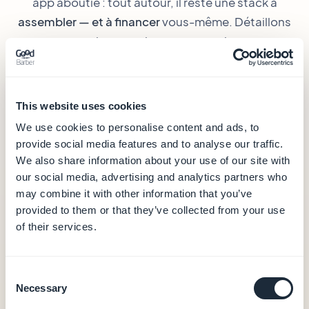
app aboutie : tout autour, il reste une stack à
assembler — et à financer
vous-même. Détaillons
ce que chaque prix recouvre vraiment.
GoodBarber
— dès 30 €/mois
This website uses cookies
30 €
We use cookies to personalise content and ads, to
/mois (facturation annuelle)
provide social media features and to analyse our traffic.
We also share information about your use of our site with
Hébergement et base de données (données
our social media, advertising and analytics partners who
en Europe)
may combine it with other information that you’ve
CMS et back-office
provided to them or that they’ve collected from your use
Notifications push (10 000/mois)
of their services.
Analytics intégrés
Output PWA
0 % de commission sur les transactions e-
Consent
commerce
Necessary
Selection