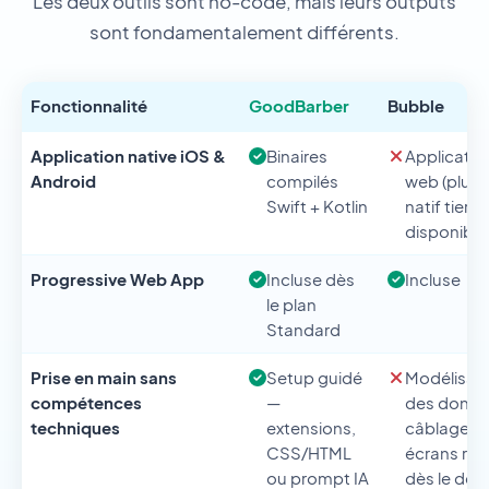
Les deux outils sont no-code, mais leurs outputs
sont fondamentalement différents.
Fonctionnalité
GoodBarber
Bubble
Application native iOS &
Binaires
Applicatio
Android
compilés
web (plugi
Swift + Kotlin
natif tiers
disponible
Progressive Web App
Incluse dès
Incluse
le plan
Standard
Prise en main sans
Setup guidé
Modélisat
compétences
—
des donné
techniques
extensions,
câblage d
CSS/HTML
écrans req
ou prompt IA
dès le dép