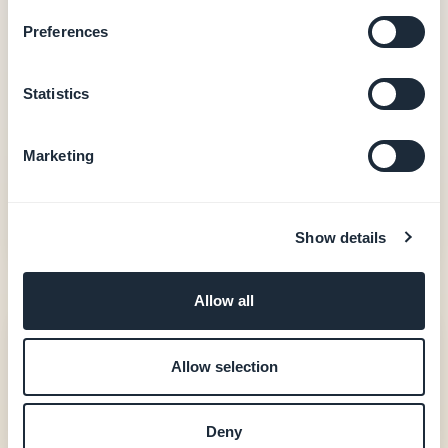
Apps natives iOS + Android — dès 55 €/mois
Preferences
Output natif iOS + Android (Swift + Kotlin)
Achats in-app (Apple StoreKit / Google Play
Billing)
Statistics
Authentification utilisateur, fidélité, réservation
20 extensions incluses
Marketing
Accompagnement à la publication sur les
stores (GBTC)
Voir les tarifs
Show details
Allow all
Bubble
Allow selection
—
Deny
Hébergement et base de données inclus à