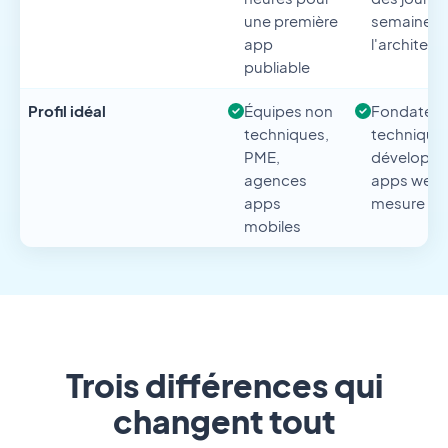
une première
semaines 
app
l'architect
publiable
Profil idéal
Équipes non
Fondateur
techniques,
technique
PME,
développe
agences
apps web 
apps
mesure
mobiles
Trois différences qui
changent tout