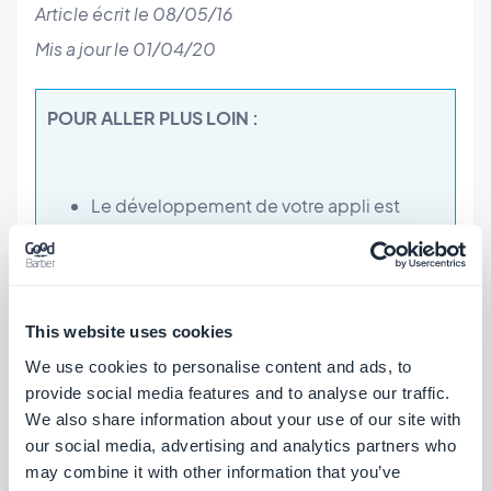
Article écrit le 08/05/16
Mis a jour le 01/04/20
POUR ALLER PLUS LOIN :
Le développement de votre appli est
achevé, cette
création d'application
engendrera des premiers avis
d'utilisateurs
, tant sur le fond que sur la
This website uses cookies
forme, qu'il va falloir optimiser au mieux.
We use cookies to personalise content and ads, to
Cette ressource disponible en ligne, est
provide social media features and to analyse our traffic.
un outil de travail à exploiter. Nous vous
We also share information about your use of our site with
our social media, advertising and analytics partners who
avons regroupé certains de nos conseils
may combine it with other information that you’ve
afin de vous aider dans cette étape.