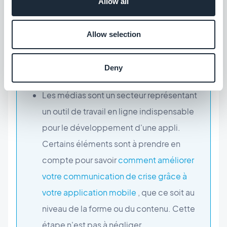
Allow all
vous aider dans votre acheminement, voici
7 erreurs à éviter quand vous créer une
Allow selection
application pour votre marque
. Ces
conseils pourront vous aider à faire la
Deny
différence vis-à-vis de vos concurrents.
Les médias sont un secteur représentant
un outil de travail en ligne indispensable
pour le développement d'une appli.
Certains éléments sont à prendre en
compte pour savoir
comment améliorer
votre communication de crise grâce à
votre application mobile
, que ce soit au
niveau de la forme ou du contenu. Cette
étape n'est pas à négliger.