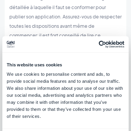
détaillée à laquelle il faut se conformer pour
publier son application. Assurez-vous de respecter
toutes les dispositions avant même de
commencer; il est fort conseillé de lire ce
règlement
pour éviter toute mauvaise surprise,
problèmes et perte de temps.
This website uses cookies
6. Ne pas respecter son identité
We use cookies to personalise content and ads, to
provide social media features and to analyse our traffic.
de marque
We also share information about your use of our site with
our social media, advertising and analytics partners who
Cela peut paraître évident, mais c'est un erreur qui
may combine it with other information that you’ve
provided to them or that they’ve collected from your use
est souvent commis
e
. N'oubliez pas que
of their services.
l'application doit refléter l'identité de votre
marque même si vous devez changer le design