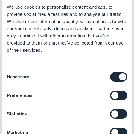
Engagement
We use cookies to personalise content and ads, to
provide social media features and to analyse our traffic.
Le lancement est une étape, pas la ligne d'arrivée.
We also share information about your use of our site with
Nous sommes à vos côtés de la première compilation
our social media, advertising and analytics partners who
à la validation sur les stores — et quand Apple ou
Google fait de la résistance, nous vous aidons à
may combine it with other information that you’ve
franchir l'obstacle.
provided to them or that they’ve collected from your use
of their services.
Consent
Necessary
Selection
Innovation
Preferences
Nous créons des applications no-code depuis avant
même que le terme n'existe, et nous continuons
d'avancer — rendu natif, IA, applications prêtes pour
Statistics
les agents — chaque fois que cela sert réellement les
utilisateurs.
Marketing