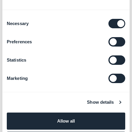
Interface multilingue
Disponible en 16 langues natives pour une gestion
Consent
fluide, quel que soit l'utilisateur.
Necessary
Selection
Preferences
Statistics
Marketing
Accès et permissions personnalisés
Show details
Définissez précisément les sections et fonctions
accessibles à chaque collaborateur.
Allow all