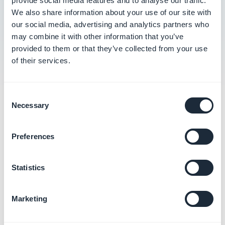
provide social media features and to analyse our traffic.
Item types documentation (advanced)
We also share information about your use of our site with
our social media, advertising and analytics partners who
Créer des flux de contenu personnalisés
may combine it with other information that you’ve
provided to them or that they’ve collected from your use
of their services.
Consent
Catégories
Necessary
Selection
connexes
Preferences
Statistics
Marketing