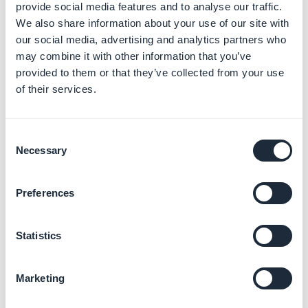
d'écran) :
provide social media features and to analyse our traffic.
We also share information about your use of our site with
our social media, advertising and analytics partners who
may combine it with other information that you’ve
provided to them or that they’ve collected from your use
of their services.
Consent
Necessary
Selection
3. Service account
Preferences
Firebase
Statistics
1. Le projet Firebase est
différent
pour le push PWA et
l'application Android :
- Suivre les instructions dans le processus du back-
Marketing
office