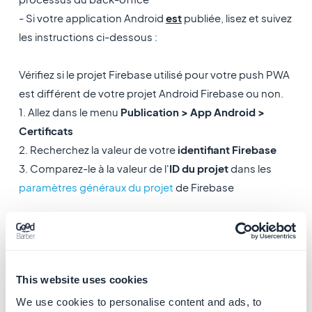
- Si votre application Android
est
publiée, lisez et suivez
les instructions ci-dessous :
Vérifiez si le projet Firebase utilisé pour votre push PWA
est différent de votre projet Android Firebase ou non.
1. Allez dans le menu
Publication > App Android >
Certificats
2. Recherchez la valeur de votre
identifiant Firebase
3. Comparez-le à la valeur de l'
ID du projet
dans les
paramètres généraux du projet
de Firebase
Dans notre exemple ci-dessous, l'ID Firebase défini
pour l'application Android (affiché en haut de notre
capture d'écran) dans le back-office est différent de
This website uses cookies
l'ID du projet Firebase actuellement utilisé pour définir
notre push PWA (affiché en bas de notre capture
We use cookies to personalise content and ads, to