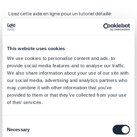
Lisez cette aide en ligne pour un tutoriel détaillé
:
Installer un nom de domaine (configuration CNAME)
2. Configuration DNS
Il est également possible de suivre une configuration
This website uses cookies
DNS.
We use cookies to personalise content and ads, to
DNS signifie Domain Name System, cela contrôle le
provide social media features and to analyse our traffic.
nom de domaine et les emails associés.
We also share information about your use of our site with
our social media, advertising and analytics partners who
Attention
: si vous utilisez déjà votre domaine ailleurs
may combine it with other information that you’ve
que sur votre projet GoodBarber, ou que vous avez
provided to them or that they’ve collected from your use
déjà des emails existants liés à votre domaine, ne
of their services.
choisissez
PAS
une configuration DNS. Vous perdriez
l'usage de vos emails et/ou votre autre projet ne serait
Consent
plus accessible via votre nom de domaine.
Necessary
Selection