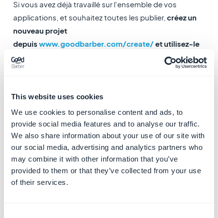
Si vous avez déjà travaillé sur l'ensemble de vos
applications, et souhaitez toutes les publier,
créez un
nouveau projet
depuis
www.goodbarber.com/create/
et utilisez-le
comme projet alpha.
-
Le but premier du projet alpha est la facturation de
votre agence revendeur
.
This website uses cookies
Votre abonnement au compte revendeur est lié au
We use cookies to personalise content and ads, to
projet alpha.
provide social media features and to analyse our traffic.
Les options ou extensions payantes achetées sur
We also share information about your use of our site with
our social media, advertising and analytics partners who
d'autres projets de votre agence sont facturées dans
may combine it with other information that you’ve
le projet alpha.
provided to them or that they’ve collected from your use
Attention : Tout défaut de paiement d'une commande
of their services.
sur le projet alpha entraînera automatiquement la
fermeture de votre agence revendeur et de tous les
projets qui y sont rattachés.
Consent