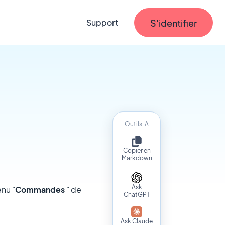
S'identifier
Support
Outils IA
Copier en
Markdown
Ask
enu "
Commandes
" de
ChatGPT
Ask Claude