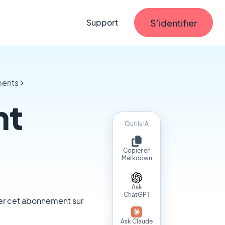
S'identifier
Support
ments
nt
Outils IA
Copier en
Markdown
Ask
ChatGPT
lier cet abonnement sur
Ask Claude