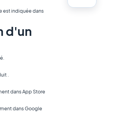
e est indiquée dans
n d'un
é.
uit .
ement dans App Store
nement dans Google