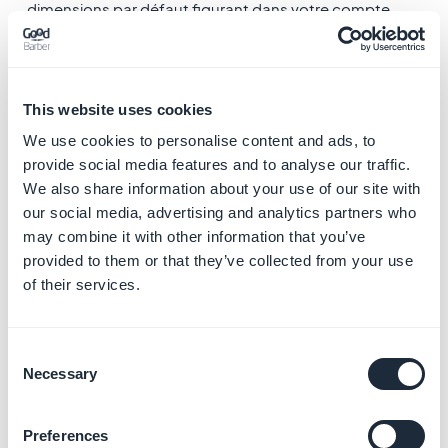
dimensions par défaut figurant dans votre compte
Analytics.
Elles peuvent vous servir à collecter et analyser les
données dont le suivi n'est pas effectué
This website uses cookies
automatiquement par Analytics. Les dimensions
We use cookies to personalise content and ads, to
personnalisées sont fournies par les paramètres
provide social media features and to analyse our traffic.
d'évènement.
We also share information about your use of our site with
Cela vous permet de voir quelles pages de votre app
our social media, advertising and analytics partners who
sont affichées par vos utilisateurs et de les afficher sur
may combine it with other information that you’ve
la console Firebase avec leur label (titre de la page).
provided to them or that they’ve collected from your use
of their services.
Une fois que vos premier rapports sont
disponibles, pour créer des dimensions personnalisées
Consent
sur la console Firebase, rendez-vous dans le
Necessary
Selection
menu
Analytics > Custom Definitions
, puis suivez les
étapes ci-dessous :
Preferences
1. Cliquez sur "
Créer des dimensions personnalisées
"