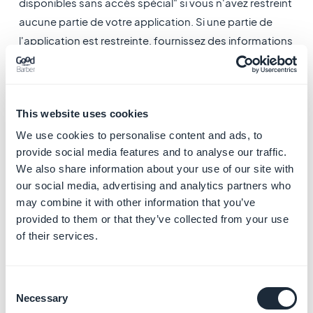
disponibles sans accès spécial" si vous n'avez restreint
aucune partie de votre application. Si une partie de
l'application est restreinte, fournissez des informations
d'identification valides afin que l'équipe de révision de
Google puisse accéder au contenu restreint.
4. Cliquez sur "Appliquer".
This website uses cookies
5. Cliquez sur "Enregistrer".
6. Cliquez en haut de la page à côté de la flèche
We use cookies to personalise content and ads, to
provide social media features and to analyse our traffic.
"Contenu de l'application" pour revenir au menu
We also share information about your use of our site with
"Contenu de l'application".
our social media, advertising and analytics partners who
6. Règles > Contenu de
may combine it with other information that you’ve
l'application >
provided to them or that they’ve collected from your use
of their services.
Classification du
contenu
Consent
Necessary
Selection
1. Dans le menu Politique > Contenu de l'application,