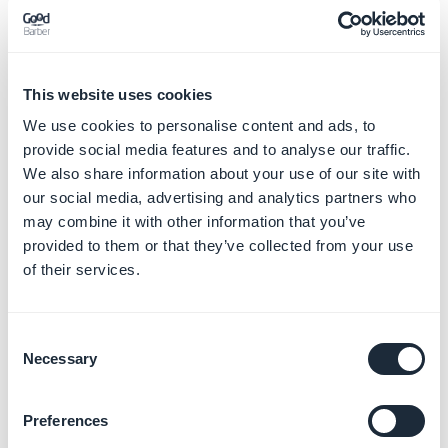
2. iOS
This website uses cookies
1/ Commencez par lancer Safari.
We use cookies to personalise content and ads, to
2/ Naviguez sur l'url de la PWA dont vous souhaitez
provide social media features and to analyse our traffic.
ajouter le raccourci.
We also share information about your use of our site with
3/ Appuyez sur l’icône de partage en bas de votre
our social media, advertising and analytics partners who
écran, elle est représentée par un carré avec une flèche
may combine it with other information that you’ve
provided to them or that they’ve collected from your use
vers le haut.
of their services.
4/ Les options de partage vont s'afficher, sélectionner
l'option "S
ur l'écran
d’accueil
"
Consent
Necessary
Selection
Preferences