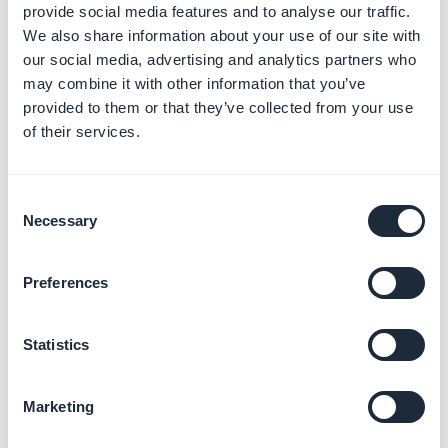
provide social media features and to analyse our traffic.
We also share information about your use of our site with
our social media, advertising and analytics partners who
may combine it with other information that you’ve
provided to them or that they’ve collected from your use
4. Domaine & SSL
of their services.
1. Paramétrez un
nom de domaine
pour toutes vos
apps dans le menu
Paramètres > Domaine & SSL :: Nom
Consent
de Domaine
Necessary
Selection
2. Installer un
certificat Wild Card
pour toutes vos apps
dans le menu
Paramètres > Domaine & SSL :: certificat
Preferences
SSL
3. Éditez le
package name
par défaut pour toutes vos
Statistics
apps dans le menu Paramètres > Domaine & SSL ::
Package name
Exemple de structure : "com.mamarque.nomapp".
Marketing