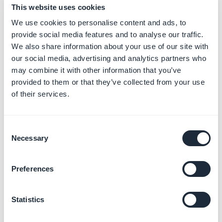
This website uses cookies
Un profil
administrateur
donne accès à l'
intégralité du
We use cookies to personalise content and ads, to
back office
: menus Bien démarrer, Design, Contenu,
provide social media features and to analyse our traffic.
Publier, Utilisateurs, Audience, Paramètres, Add-ons et
We also share information about your use of our site with
autres.
our social media, advertising and analytics partners who
may combine it with other information that you’ve
provided to them or that they’ve collected from your use
Un profil
utilisateur
a un accès plus restreint, il peut
of their services.
accéder seulement aux menus
Contenu, Utilisateurs
et
Audience
.
Consent
Vous pouvez personnaliser les droits d'accès pour les
Necessary
Selection
deux profils.
1- Cliquez sur le nom du membre de votre équipe
Preferences
2- Cochez ou décochez les onglets du back office
dans la liste*
Statistics
3 - Sélectionnez la langue du back office de votre
utilisateur