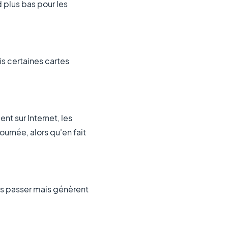
d plus bas pour les
is certaines cartes
t sur Internet, les
urnée, alors qu'en fait
is passer mais génèrent