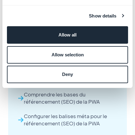
1. Rendez-vous dans le menu Extensions Store >
Administration
Show details
2. Cliquez sur "Activer" à côté de l'extension
3. Mettre à jour les paramètres de votre PWA
Allow all
Allow selection
Autres articles
Deny
Comprendre les bases du
référencement (SEO) de la PWA
Configurer les balises méta pour le
référencement (SEO) de la PWA