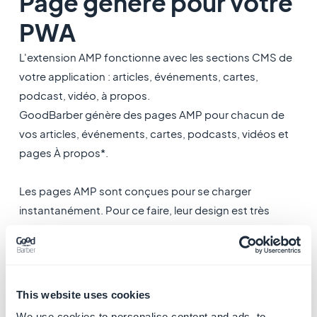
Page généré pour votre
PWA
L'extension AMP fonctionne avec les sections CMS de
votre application : articles, événements, cartes,
podcast, vidéo, à propos.
GoodBarber génère des pages AMP pour chacun de
vos articles, événements, cartes, podcasts, vidéos et
pages À propos*.
Les pages AMP sont conçues pour se charger
instantanément. Pour ce faire, leur design est très
léger, réduit au minimum.
Les pages AMP sont également mises en cache
automatiquement par Google AMP Cache pour des
temps de chargement plus rapides sur la recherche
This website uses cookies
Google.
We use cookies to personalise content and ads, to