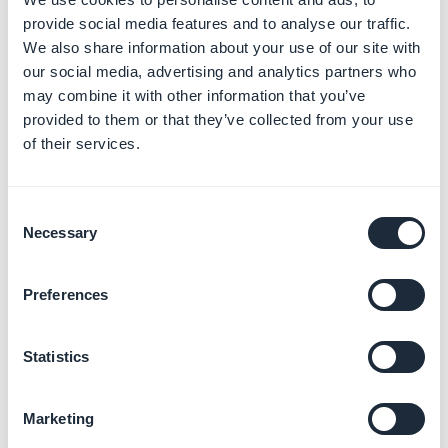
provide social media features and to analyse our traffic.
Les urls de vos pages AMP sont sous la forme :
We also share information about your use of our site with
https://www.domain.com/amp/rest-of-your-url-page
our social media, advertising and analytics partners who
may combine it with other information that you’ve
*Les pages d'affichage listes de vos sections, ou la
provided to them or that they’ve collected from your use
of their services.
page d'accueil de votre PWA par exemple, n'ont pas de
page AMP.
2. Activer ou désactiver
Consent
Necessary
l'Extension Google AMP
Selection
- Accelerated Mobile
Preferences
page
Statistics
L'add-on est activé par défaut.
Marketing
Pour le désactiver :