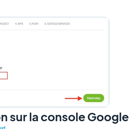
on sur la console Googl
oud
.