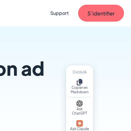
S'identifier
Support
ion ad
Outils IA
Copier en
Markdown
Ask
ChatGPT
Ask Claude