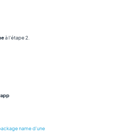
me
à l'étape 2.
yapp
e package name d'une