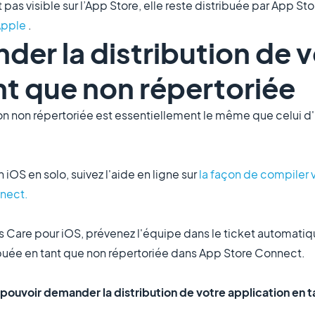
 pas visible sur l’App Store, elle reste distribuée par App St
Apple
.
der la distribution de 
nt que non répertoriée
n non répertoriée est essentiellement le même que celui d
iOS en solo, suivez l'aide en ligne sur
la façon de compiler 
nnect.
es Care pour iOS, prévenez l'équipe dans le ticket automati
ibuée en tant que non répertoriée dans App Store Connect.
e pouvoir demander la distribution de votre application en 