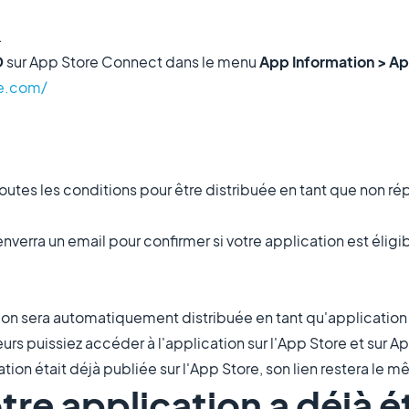
.
D
sur App Store Connect dans le menu
App Information > Ap
le.com/
 toutes les conditions pour être distribuée en tant que non ré
nverra un email pour confirmer si votre application est éligib
ion sera automatiquement distribuée en tant qu'application 
teurs puissiez accéder à l'application sur l'App Store et sur
tion était déjà publiée sur l'App Store, son lien restera le 
tre application a déjà é