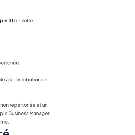
ple ID
de votre
pertoriée.
le à la distribution en
non répertoriée et un
 Apple Business Manager
même.
té