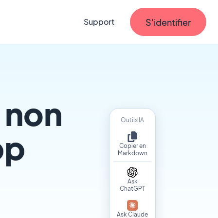
S'identifier
Support
n non
Outils IA
pp
Copier en
Markdown
Ask
ChatGPT
Ask Claude