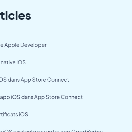
ticles
te Apple Developer
 native iOS
 iOS dans App Store Connect
re app iOS dans App Store Connect
tificats iOS
 iOS existante par votre app GoodBarber