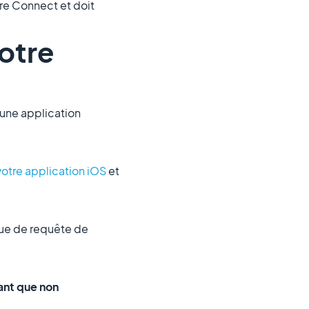
ore Connect et doit
votre
'une application
votre application iOS
et
que de requête de
tant que non