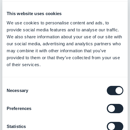
Transférer votre app iOS vers un autre compte
This website uses cookies
Apple Developer
We use cookies to personalise content and ads, to
provide social media features and to analyse our traffic.
Comprendre la conformité du compte
We also share information about your use of our site with
développeur Apple avec les directives 4.2.6 et
our social media, advertising and analytics partners who
5.2.1
may combine it with other information that you’ve
provided to them or that they’ve collected from your use
Transformer votre compte Apple Developer
of their services.
individuel en compte organisation
Transférer votre app Android vers un autre
Consent
compte Google Play
Necessary
Selection
Vérifier le site web de votre organisation dans
la console Google Play
Preferences
Résoudre les erreurs de
Statistics