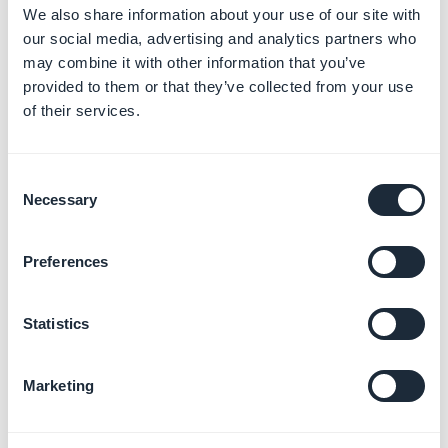
Tester votre App avant
We also share information about your use of our site with
publication
our social media, advertising and analytics partners who
En savoir plus
→
may combine it with other information that you’ve
provided to them or that they’ve collected from your use
of their services.
Monétiser votre App avec la
Consent
publicité
Necessary
Selection
En savoir plus
→
Preferences
Statistics
Promouvoir votre App et
engager vos utilisateurs
En savoir plus
→
Marketing