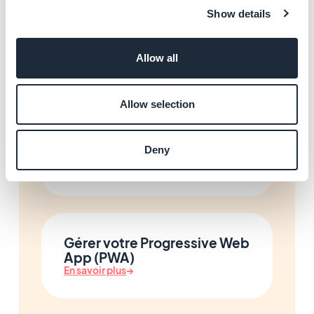
Show details
Personnaliser le design de
votre App
Allow all
En savoir plus
→
Allow selection
Envoyer vos notifications
Deny
push et alertes locales
En savoir plus
→
Gérer votre Progressive Web
App (PWA)
En savoir plus
→