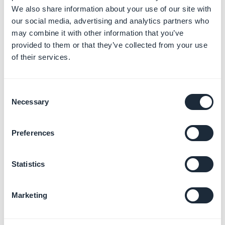
Résoudre vos rejets sur les
We also share information about your use of our site with
stores
our social media, advertising and analytics partners who
En savoir plus
→
may combine it with other information that you’ve
provided to them or that they’ve collected from your use
of their services.
Analyser l'audience et les
statistiques de votre App
Consent
Necessary
En savoir plus
→
Selection
Preferences
Gérer votre commerce local
Statistics
et votre programme de
fidélité
En savoir plus
→
Marketing