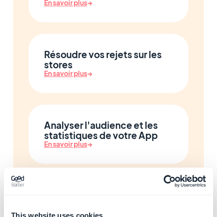
En savoir plus
→
Résoudre vos rejets sur les
stores
En savoir plus
→
Analyser l'audience et les
statistiques de votre App
En savoir plus
→
Gérer votre commerce local
et votre programme de
fidélité
This website uses cookies