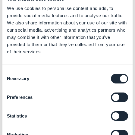
En savoir plus
→
We use cookies to personalise content and ads, to
provide social media features and to analyse our traffic.
We also share information about your use of our site with
our social media, advertising and analytics partners who
Enrichir votre App avec l'IA
may combine it with other information that you’ve
et les automatisations
provided to them or that they’ve collected from your use
En savoir plus
→
of their services.
Consent
Necessary
Selection
Tester votre App avant
publication
Preferences
En savoir plus
→
Statistics
Monétiser votre App avec la
Marketing