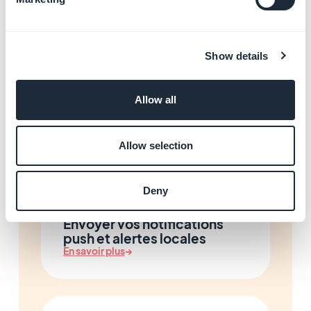
publicité
En savoir plus
→
Show details
Allow all
Personnaliser le design de
votre App
Allow selection
En savoir plus
→
Deny
Envoyer vos notifications
push et alertes locales
En savoir plus
→