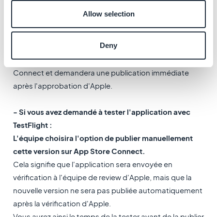
6. Options de test et de
Allow selection
publication
Deny
- Si vous avez refusé de tester l'application :
L'équipe soumettra l'application sur l'App Store
Connect et demandera une publication immédiate
après l'approbation d'Apple.
- Si vous avez demandé à tester l'application avec
TestFlight :
L'équipe choisira l'option de publier manuellement
cette version sur App Store Connect.
Cela signifie que l'application sera envoyée en
vérification à l'équipe de review d'Apple, mais que la
nouvelle version ne sera pas publiée automatiquement
après la vérification d'Apple.
Vous aurez ainsi le temps de la tester avant de la publier