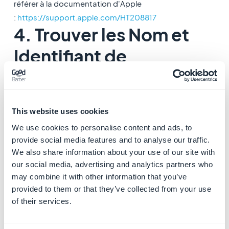
référer à la documentation d'Apple
:
https://support.apple.com/HT208817
4. Trouver les Nom et
Identifiant de
l'organisation
Une fois l'inscription finalisée:
1. Connectez-vous à
Apple Business Manager
This website uses cookies
2. Allez dans
Réglages
, puis dans
Informations sur
We use cookies to personalise content and ads, to
l'Inscription
.
provide social media features and to analyse our traffic.
3. Cherchez les
Nom et Identifiant de l'organisation
We also share information about your use of our site with
our social media, advertising and analytics partners who
may combine it with other information that you’ve
Mode GBTC
: Fournissez cette information à l'Equipe de
provided to them or that they’ve collected from your use
Review GoodBarber avant la fin du processus de
of their services.
vérification.
Mode Solo
: Si vous compiler et publier votre