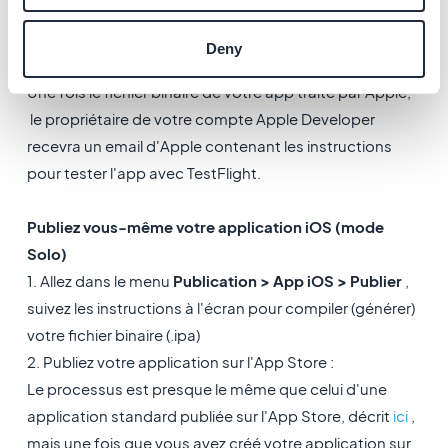
3. L'équipe GoodBarber prendra en charge la
compilation de votre app iOS puis la soumettra sur
Deny
l'App Store pour vous.
Une fois le fichier binaire de votre app traité par Apple,
le propriétaire de votre compte Apple Developer
recevra un email d'Apple contenant les instructions
pour tester l'app avec TestFlight.
Publiez vous-même votre application iOS (mode
Solo)
1. Allez dans le menu
Publication > App iOS > Publier
,
suivez les instructions à l'écran pour compiler (générer)
votre fichier binaire (.ipa)
2. Publiez votre application sur l'App Store :
Le processus est presque le même que celui d'une
application standard publiée sur l'App Store, décrit
ici
,
mais une fois que vous avez créé votre application sur