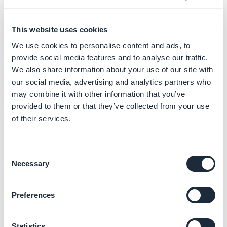
This website uses cookies
We use cookies to personalise content and ads, to
provide social media features and to analyse our traffic.
We also share information about your use of our site with
our social media, advertising and analytics partners who
may combine it with other information that you’ve
provided to them or that they’ve collected from your use
of their services.
Une fois l'Apple ID créé, vous recevrez un email de
Consent
Necessary
vérification pour le valider.
Selection
Copiez le code reçu et continuez.
Preferences
Vous serez invité à vous connecter de nouveau;
utilisez donc l'email et le mot de passe de l'Apple
ID
Statistics