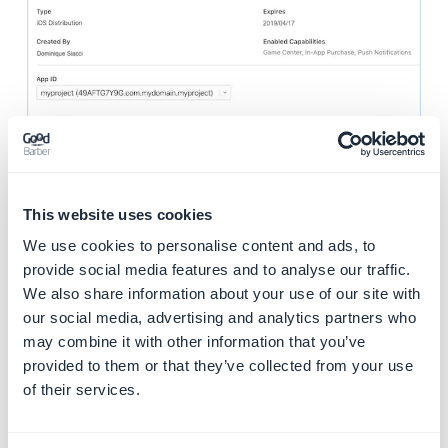
3. Deux Certificats de
This website uses cookies
Distribution à la même
We use cookies to personalise content and ads, to
date dans votre
provide social media features and to analyse our traffic.
We also share information about your use of our site with
compte développeur
our social media, advertising and analytics partners who
may combine it with other information that you’ve
Apple
provided to them or that they’ve collected from your use
of their services.
Vous ne devez JAMAIS créer 2 certificats de
distribution le même jour !