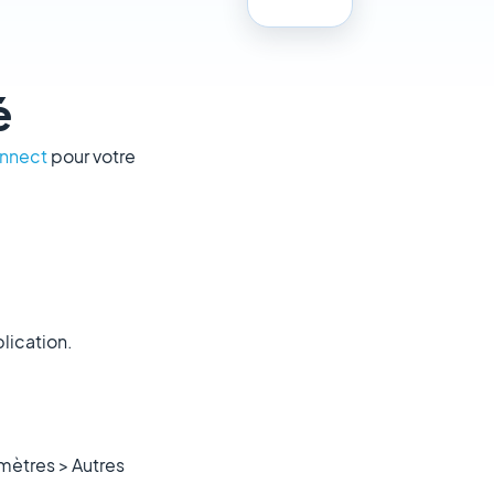
é
onnect
pour votre
plication.
mètres > Autres