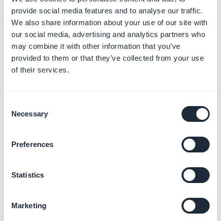
provide social media features and to analyse our traffic.
Si le propriétaire final de votre application est un de vos
We also share information about your use of our site with
clients, ce client doit ouvrir son propre compte de
our social media, advertising and analytics partners who
développeur Apple et c'est là que l'application doit
may combine it with other information that you’ve
être publiée.
provided to them or that they’ve collected from your use
Si vous avez déjà publié l'application d'un client en
of their services.
utilisant votre compte de développeur Apple, vous
devez la transférer sur le compte du client.
Consent
Voici comment procéder :
IOS - Transférer l'application
Necessary
Selection
vers un autre compte Développeur Apple
Preferences
Cette règle s'applique à toutes les applications, qu'il
s'agisse d'une mise à jour d'une application existante
ou d'une nouvelle application. Faites attention au type
Statistics
de compte de développeur que le propriétaire de
l'application va créer.
Marketing
Apple propose 3 possibilités: