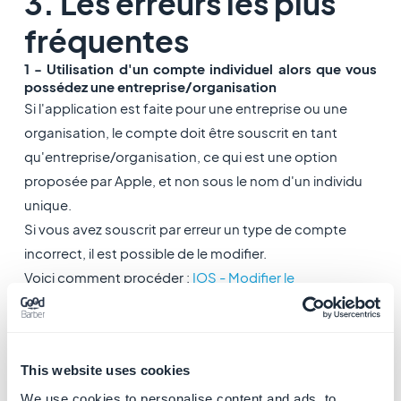
3. Les erreurs les plus
fréquentes
1 - Utilisation d'un compte individuel alors que vous
possédez une entreprise/organisation
Si l'application est faite pour une entreprise ou une
organisation, le compte doit être souscrit en tant
qu'entreprise/organisation, ce qui est une option
proposée par Apple, et non sous le nom d'un individu
unique.
Si vous avez souscrit par erreur un type de compte
incorrect, il est possible de le modifier.
Voici comment procéder :
IOS - Modifier le
compte développeur Apple de type "individual" en
"organisation
"
This website uses cookies
2 - Utiliser son propre compte de développeur Apple
pour publier l'application d'un client
We use cookies to personalise content and ads, to