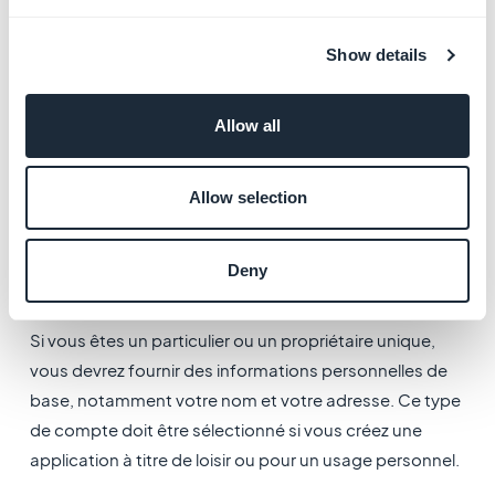
- Individuel
- Société / Organisation
Show details
- Gouvernement / Organisation.
4. Comment éviter ces
Allow all
erreurs ?
Lorsque vous créez votre Compte Développeur Apple,
Allow selection
vous devez choisir le bon type de compte.
Deny
Lorsque vous vous inscrivez au programme developer
Apple en tant qu'individu
:
Si vous êtes un particulier ou un propriétaire unique,
vous devrez fournir des informations personnelles de
base, notamment votre nom et votre adresse. Ce type
de compte doit être sélectionné si vous créez une
application à titre de loisir ou pour un usage personnel.