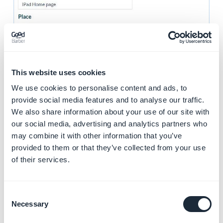
This website uses cookies
We use cookies to personalise content and ads, to
provide social media features and to analyse our traffic.
We also share information about your use of our site with
our social media, advertising and analytics partners who
may combine it with other information that you’ve
provided to them or that they’ve collected from your use
of their services.
4. Tailles des publicités
Respectez les tailles recommandées d'images ci-
Consent
dessous lorsque vous ajoutez vos images à vos pubs.
Necessary
Selection