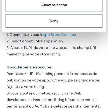
processus de publication de votre application, notre
Allow selection
équipe se chargera de l'ajouter à votre store listing
Deny
Pour l'App Store d'Apple
:
Mode solo
:
1. Connectez-vous à
App Store Connect
2. Sélectionnez votre application.
3. Ajoutez l'URL de votre site web dans le champ URL
marketing de votre store listing.
GoodBarber s'en occupe
:
Remplissez l'URL Marketing pendant le processus de
publication de votre app, notre équipe se chargera de
l'ajouter à votre listing.
Si vous ajoutez ou mettez à jour un site Web
développeurs dans le store listing il faudra un certain
temps avant qu'AdMob ne détecte ces changements :