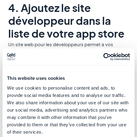
4. Ajoutez le site
développeur dans la
liste de votre app store
Un site web pour les développeurs permet à vos
utilisateurs d'en savoir plus sur vos applications et
autres contenus. C'est aussi la façon dont la norme
app-ads.txt établit qui est propriétaire d'une
application. Votre site web de développement doit
This website uses cookies
être lié à votre store listing dans Google Play ou l'App
We use cookies to personalise content and ads, to
Store pour que AdMob et d'autres plateformes
provide social media features and to analyse our traffic.
publicitaires puissent établir la propriété de votre
We also share information about your use of our site with
our social media, advertising and analytics partners who
application.
may combine it with other information that you’ve
provided to them or that they’ve collected from your use
Pour ajouter votre site web développeur dans votre
of their services.
app store :