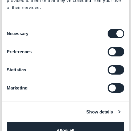
provided to them or that they’ve collected from your use
Configurer les paramètres
of their services.
avancés
En savoir plus
→
Consent
Necessary
Selection
Connecter un nom de
Preferences
domaine personnalisé
En savoir plus
→
Statistics
Marketing
Gérer votre facturation et
votre abonnement
En savoir plus
→
Show details
Allow all