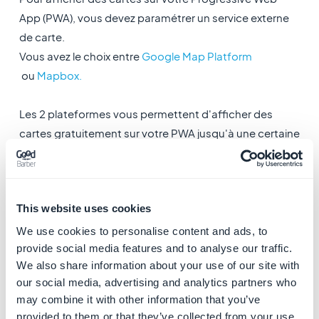
App (PWA), vous devez paramétrer un service externe
de carte.
Vous avez le choix entre
Google Map Platform
ou
Mapbox.
Les 2 plateformes vous permettent d'afficher des
cartes gratuitement sur votre PWA jusqu'à une certaine
limite.
Une fois cette limite atteinte, les 2 services propose un
This website uses cookies
système de paiement à l'usage (vous payez ce que
vous utilisez) :
We use cookies to personalise content and ads, to
Tarif Mapbox :
https://www.mapbox.com/pricing/
provide social media features and to analyse our traffic.
We also share information about your use of our site with
Tarif Google Map :
https://cloud.google.com/maps-
our social media, advertising and analytics partners who
platform/pricing/sheet/
may combine it with other information that you’ve
provided to them or that they’ve collected from your use