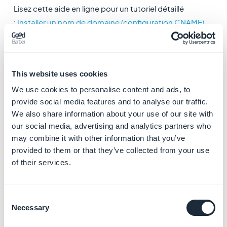
Lisez cette aide en ligne pour un tutoriel détaillé
:
Installer un nom de domaine (configuration CNAME)
2. Configuration DNS
Il est également possible de suivre une configuration
DNS.
This website uses cookies
DNS signifie Domain Name System, cela contrôle le
We use cookies to personalise content and ads, to
nom de domaine et les emails associés.
provide social media features and to analyse our traffic.
We also share information about your use of our site with
Attention
: si vous utilisez déjà votre domaine ailleurs
our social media, advertising and analytics partners who
may combine it with other information that you’ve
que sur votre projet GoodBarber, ou que vous avez
provided to them or that they’ve collected from your use
déjà des emails existants liés à votre domaine, ne
of their services.
choisissez
PAS
une configuration DNS. Vous perdriez
l'usage de vos emails et/ou votre autre projet ne serait
plus accessible via votre nom de domaine.
Consent
Necessary
Selection
Lisez cette aide en ligne pour un tutoriel détaillé