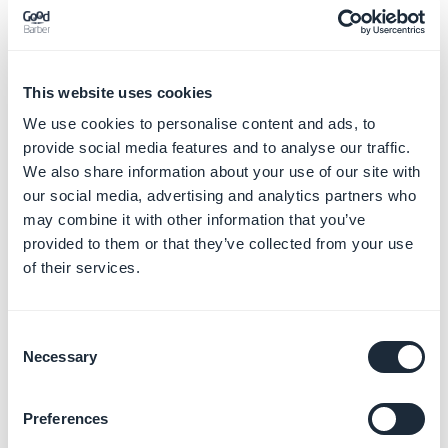
thème de police composé de trois polices
complémentaires.
Cette combinaison de polices est appliquée
globalement à votre application pour une harmonie
This website uses cookies
visuelle optimale.
We use cookies to personalise content and ads, to
provide social media features and to analyse our traffic.
2. Définissez la
taille du texte
à l'aide du curseur
We also share information about your use of our site with
Le style de l'application calcule automatiquement la
our social media, advertising and analytics partners who
taille de police pour chaque niveau de texte afin de
may combine it with other information that you’ve
provided to them or that they’ve collected from your use
respecter la hiérarchie.
of their services.
Le curseur permet d'ajuster la taille de tous les niveaux
proportionnellement tout en préservant la lisibilité.
Consent
3.
Personnalisez les polices
à chaque niveau
Necessary
Selection
Vous pouvez ajuster les polices individuellement pour
chaque niveau de texte.
Preferences
Toutes les polices de la bibliothèque Google Fonts