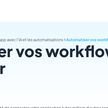
 App avec l'IA et les automatisations
Automatiser vos workf
er vos workfl
r
ité de connecter votre application à des milliers d'autres ser