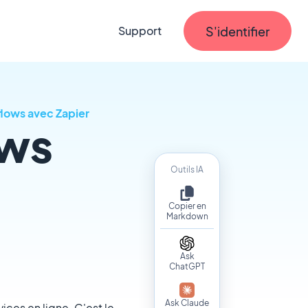
S'identifier
Support
lows avec Zapier
ows
Outils IA
Copier en
Markdown
Ask
ChatGPT
Ask Claude
vices en ligne. C'est le