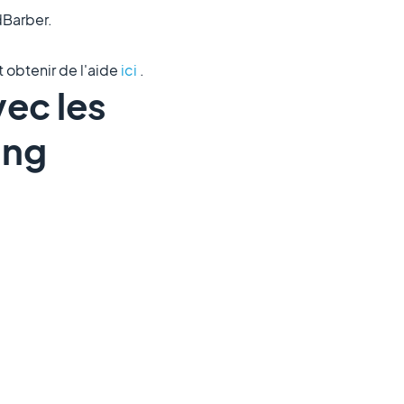
dBarber.
 obtenir de l'aide
ici
.
vec les
ing