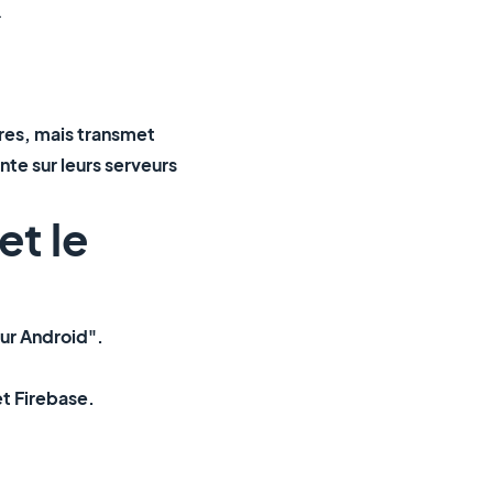
.
ires, mais transmet
te sur leurs serveurs
et le
sur Android".
et Firebase.