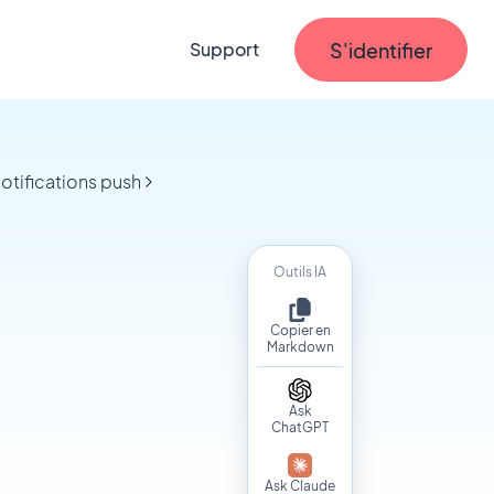
S'identifier
Support
otifications push
Outils IA
Copier en
Markdown
Ask
ChatGPT
Ask Claude