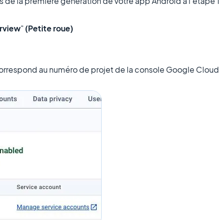
rs de la première génération de votre app Android à l'étape 
rview
"
(Petite roue)
e correspond au numéro de projet de la console Google Cloud (