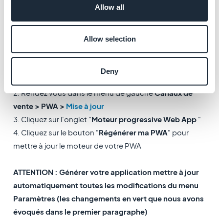
pour les situations suivantes* :
Allow all
- Paramètres de push
- Implémenter une nouvelle fonctionnalité
Allow selection
*Liste non exhaustive.
1. Activez votre PWA à partir du menu
Canaux de vente
Deny
> PWA > Publication
2. Rendez vous dans le menu de gauche
Canaux de
vente > PWA >
Mise à jour
3. Cliquez sur l'onglet "
Moteur progressive Web App
"
4. Cliquez sur le bouton "
Régénérer ma PWA
" pour
mettre à jour le moteur de votre PWA
ATTENTION : Générer votre application mettre à jour
automatiquement toutes les modifications du menu
Paramètres (les changements en vert que nous avons
évoqués dans le premier paragraphe)