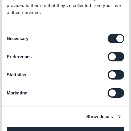
provided to them or that they’ve collected from your use
of their services.
Consent
Necessary
Selection
Preferences
2. Les mises à jour
Statistics
nécessitant une
Marketing
recompilation de votre
PWA
Show details
Cette mise à jour manuelle est nécessaire par exemple