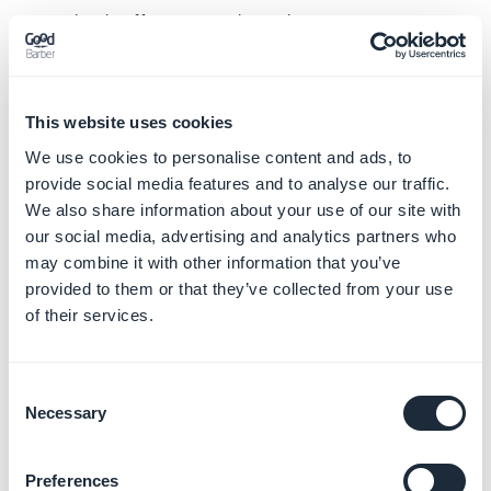
votre back-office et enregistrez-le.
4. Pour le modifier, sélectionnez l'identifiant du
commerçant que vous venez de créer.
5. Sous "Certificat de traitement des paiements Apple
This website uses cookies
Pay", cliquez sur Créer un certificat.
We use cookies to personalise content and ads, to
6. Répondez Non à la question concernant les
provide social media features and to analyse our traffic.
paiements en Chine et cliquez sur Continuer.
We also share information about your use of our site with
7. Téléchargez le fichier stripe.CertSigningRequest que
our social media, advertising and analytics partners who
vous avez récupéré auprès de Stripe à l'étape 4.1.
may combine it with other information that you’ve
8. Générez et téléchargez le certificat (fichier .cer).
provided to them or that they’ve collected from your use
of their services.
4.3 Télécharger le fichier .cer
Notez que le fichier sera automatiquement renommé
Consent
apple_pay.cer après le téléchargement.
Necessary
Selection
4.4 Lier votre App ID avec l'ID du marchand
Preferences