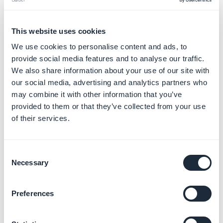
Gérer et publier des articles
This website uses cookies
En savoir plus
→
We use cookies to personalise content and ads, to
provide social media features and to analyse our traffic.
We also share information about your use of our site with
our social media, advertising and analytics partners who
Afficher des points de vente
may combine it with other information that you’ve
sur une carte
En savoir plus
→
provided to them or that they’ve collected from your use
of their services.
Consent
Gérer l'agenda et les
Necessary
Selection
événements
En savoir plus
→
Preferences