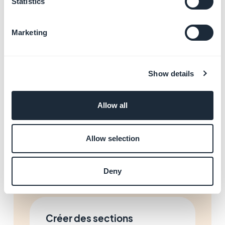
Statistics
Ajouter des vidéos et des
flux en direct
En savoir plus
→
Marketing
Show details
Ajouter des galeries photo
En savoir plus
→
Allow all
Allow selection
Créer et gérer des
formulaires
En savoir plus
→
Deny
Créer des sections