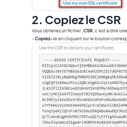
2. Copiez le CSR
Vous obtenez un fichier
.CSR
, c'est à dire un
-
Copiez-
le en cliquant sur le bouton corre