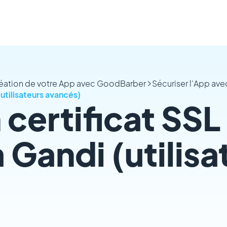
réation de votre App avec GoodBarber
Sécuriser l'App ave
(utilisateurs avancés)
n certificat SSL
 Gandi (utilisa