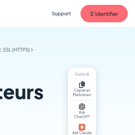
S'identifier
Support
c SSL (HTTPS)
Outils IA
teurs
Copier en
Markdown
Ask
ChatGPT
Ask Claude