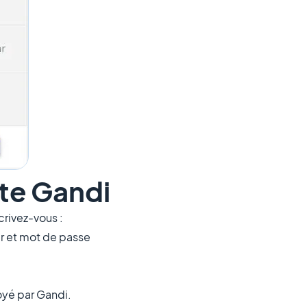
te Gandi
crivez-vous :
eur et mot de passe
oyé par Gandi.