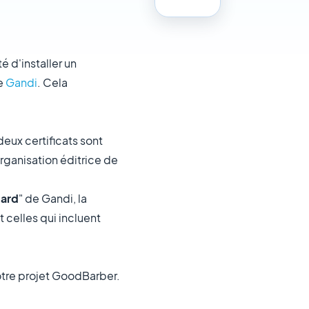
 d'installer un
de
Gandi
. Cela
 deux certificats sont
organisation éditrice de
ard
" de Gandi, la
t celles qui incluent
otre projet GoodBarber.