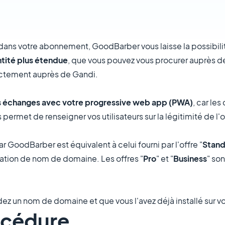
dans votre abonnement, GoodBarber vous laisse la possibilité
ntité plus étendue
, que vous pouvez vous procurer auprès 
rectement auprès de Gandi.
es échanges avec votre progressive web app (PWA)
, car les
permet de renseigner vos utilisateurs sur la légitimité de l'
par GoodBarber est équivalent à celui fourni par l'offre "
Stand
lidation de nom de domaine. Les offres "
Pro
" et "
Business
" son
ez un nom de domaine et que vous l'avez déjà installé sur v
océdure