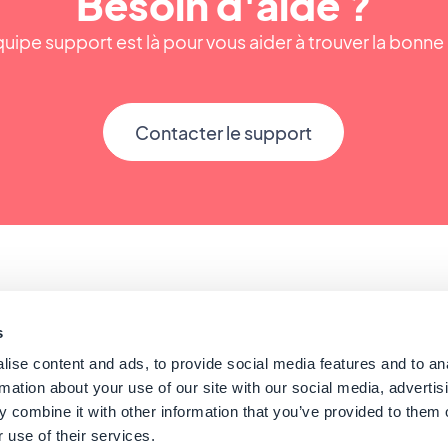
Besoin d'aide ?
uipe support est là pour vous aider à trouver la bonn
Contacter le support
s
ise content and ads, to provide social media features and to an
rmation about your use of our site with our social media, advertis
Conseils pour créer une app
 combine it with other information that you’ve provided to them o
 use of their services.