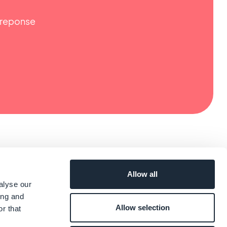
e reponse
Allow all
alyse our
ing and
Allow selection
r that