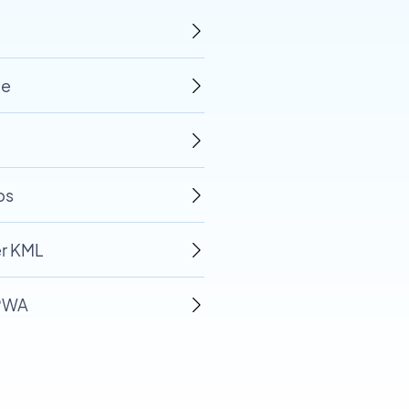
te
ps
er KML
 PWA