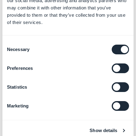
Ajouter des cartes et des
our social media, advertising and analytics partners who
points d'intérêt
may combine it with other information that you’ve
En savoir plus
→
provided to them or that they’ve collected from your use
of their services.
Consent
Gérer l'agenda et les
Necessary
événements
Selection
En savoir plus
→
Preferences
Statistics
Ajouter des vidéos et des
flux en direct
En savoir plus
→
Marketing
Show details
Gérer les formulaires et la