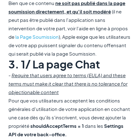
Bien que ce contenu
ne soit pas publié dans la page
soumission directement, et qu'il soit modéré
(il ne
peut pas être publié dans l'application sans
intervention de votre part, voir l'aide en ligne à propos
de
la Page Soumission
), Apple exige que les utilisateurs
de votre app puissent signaler du contenu offensant
qui serait publié via la page Soumission.
3. 1/ La page Chat
-
Require that users agree to terms (EULA) and these
terms must make it clear that there is no tolerance for
objectionable content
Pour que vos utilisateurs acceptent les conditions
générales d'utilisation de votre application en cochant
une case dès qu'ils s'inscrivent, vous devez ajouter la
propriété
shouldAcceptTerms = 1
dans les
Settings
API de votre back-office.