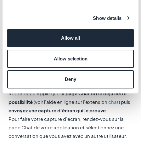
dessus pour afficher le message comme sur l'image ci-
dessous :
Show details
Vous pouvez également
créer un formulaire
(voir l'
aide
en ligne
) afin que vos
utilisateurs puissent signaler
Allow all
tout contenu offensant
dans votre application.
Nous vous recommandons de lui donner un
nom
Allow selection
explicite
comme «
Signaler du contenu inapproprié
».
-
Users need a mechanism to block abusive users
Deny
Répondez à Apple
que
la page Chat offre déjà cette
possibilité
(voir l'aide en ligne sur l'extension
chat
) puis
envoyez une capture d'écran qui le prouve
.
Pour faire votre capture d'écran, rendez-vous sur la
page Chat de votre application et sélectionnez une
conversation que vous avez avec un autre utilisateur.