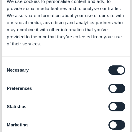
We use cookies to personalise content and ads, to
Le développeur de l'application reçoit une
provide social media features and to analyse our traffic.
notification pour chaque nouveau contenu ou
We also share information about your use of our site with
commentaire publié dans l'application
.
our social media, advertising and analytics partners who
Il doit modérer ce contenu avant sa publication dans
may combine it with other information that you’ve
l'application,
aucun contenu ne peut être publié dans
provided to them or that they’ve collected from your use
of their services.
l'application sans qu'il soit modéré
.
-
Users need a mechanism to flag objectionable
Consent
content and report users generating this content
Necessary
Selection
Répondez à Apple que tout utilisateur peut signaler un
utilisateur offensant directement depuis son profil, et
Preferences
signaler un contenu répréhensible au développeur, en
leur fournissant votre propre capture d'écran.
Statistics
Pour cela, sélectionnez un profil d'utilisateur dans la
page répertoire des utilisateurs de votre app, faites
comme pour lui envoyer un message. Le signe
Marketing
d'avertissement apparaitra en haut à droite, cliquez