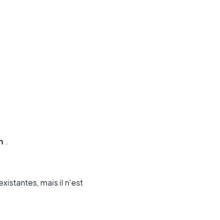
on
.
istantes, mais il n'est