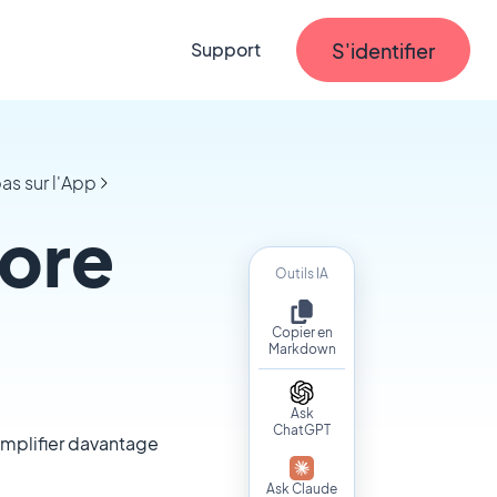
S'identifier
Support
as sur l'App
tore
Outils IA
Copier en
Markdown
Ask
ChatGPT
implifier davantage
Ask Claude