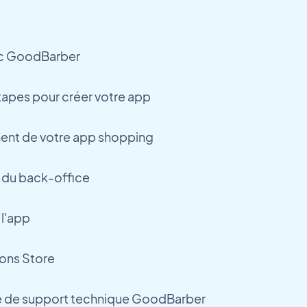
ec GoodBarber
apes pour créer votre app
ment de votre app shopping
t du back-office
 l'app
ions Store
e de support technique GoodBarber