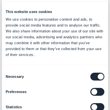
Accéder au back-office de votre app
This website uses cookies
Transférer la propriété de votre app
We use cookies to personalise content and ads, to
provide social media features and to analyse our traffic.
Gérer les comptes de votre équipe éditoriale
We also share information about your use of our site with
our social media, advertising and analytics partners who
may combine it with other information that you’ve
provided to them or that they’ve collected from your use
of their services.
Catégories
connexes
Consent
Necessary
Selection
Personnaliser le design de
Preferences
votre App
En savoir plus
→
Statistics